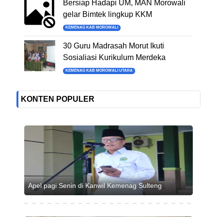
Bersiap Hadapi UM, MAN Morowali
gelar Bimtek lingkup KKM
KEMENAG KAB MOROWALI
30 Guru Madrasah Morut Ikuti
Sosialiasi Kurikulum Merdeka
KEMENAG KAB MOROWALI UTARA
KONTEN POPULER
Apel pagi Senin di Kanwil Kemenag Sulteng