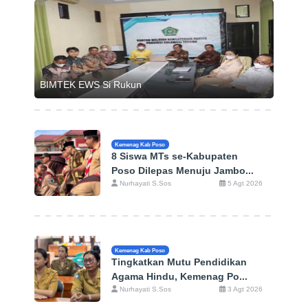
BIMTEK EWS Si Rukun
Kemenag Kab Poso
8 Siswa MTs se-Kabupaten
Poso Dilepas Menuju Jambo...
Nurhayati S.Sos
5 Agt 2026
Kemenag Kab Poso
Tingkatkan Mutu Pendidikan
Agama Hindu, Kemenag Po...
Nurhayati S.Sos
3 Agt 2026