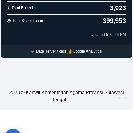
3,923
🗓️ Total Bulan Ini
399,953
🌍 Total Keseluruhan
Updated 5:25:28 PM
✅ Data Terverifikasi
Google Analytics
2023 ©
Kanwil Kementerian Agama Provinsi Sulawesi
HTML Codex
Tengah