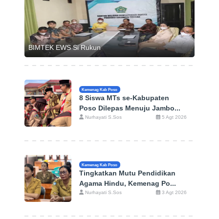
BIMTEK EWS Si Rukun
Kemenag Kab Poso
8 Siswa MTs se-Kabupaten
Poso Dilepas Menuju Jambo...
Nurhayati S.Sos
5 Agt 2026
Kemenag Kab Poso
Tingkatkan Mutu Pendidikan
Agama Hindu, Kemenag Po...
Nurhayati S.Sos
3 Agt 2026