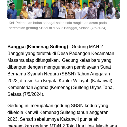
Ket: Pelepasan balon sebagai salah satu rangkaian acara pada
peresmian gedung SBSN di MAN 2 Banggai, Selasa (7/5/2024).
Banggai (Kemenag Sulteng)
- Gedung MAN 2
Banggai yang terletak di Desa Padangon Kecamatan
Masama siap difungsikan. Gedung kelas baru yang
dibangun dengan menggunakan pembiayaan Surat
Berharga Syariah Negara (SBSN) Tahun Anggaran
2023, diresmikan Kepala Kantor Wilayah (Kakanwil)
Kementerian Agama (Kemenag) Sulteng Ulyas Taha,
Selasa (7/5/2024).
Gedung ini merupakan gedung SBSN kedua yang
dikelola Kanwil Kemenag Sulteng tahun anggaran
2023. Sehari sebelumnya Kakanwil pun telah
meresmikan gedung MTsN 2 Tojo Una Una. Masih ada