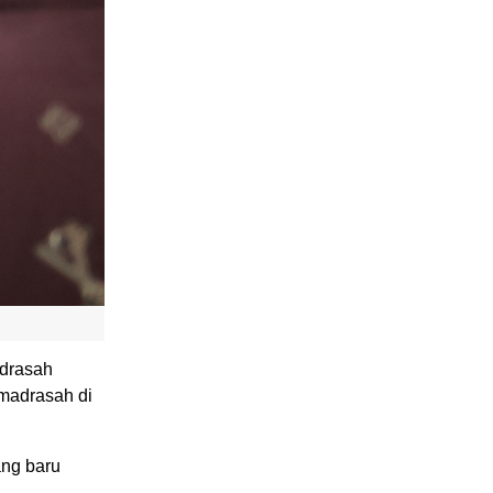
adrasah
-madrasah di
ang baru