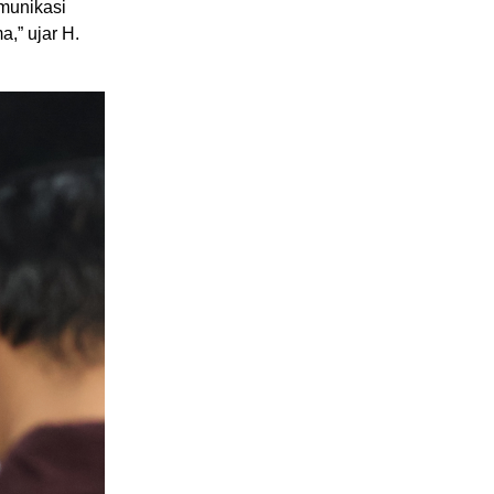
munikasi
,” ujar H.