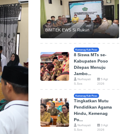
BIMTEK EWS Si Rukun
Kemenag Kab Poso
8 Siswa MTs se-
Kabupaten Poso
Dilepas Menuju
Jambo...
Nurhayati
5 Agt
S.Sos
2026
Kemenag Kab Poso
Tingkatkan Mutu
Pendidikan Agama
Hindu, Kemenag
Po...
Nurhayati
3 Agt
S.Sos
2026