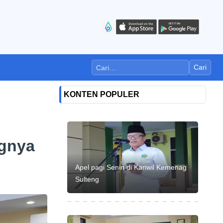
Cari
KONTEN POPULER
ngnya
Apel pagi Senin di Kanwil Kemenag
Sulteng