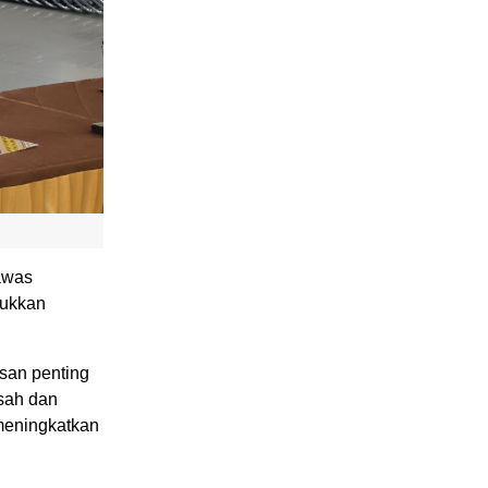
jawas
jukkan
san penting
asah dan
 meningkatkan