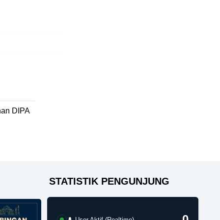
an DIPA
STATISTIK PENGUNJUNG
0
👤 User Aktif (Realtime)