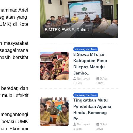
uhammad Arief
Kegiatan yang
(UMK) di Kota
BIMTEK EWS Si Rukun
n masyarakat
 sebagaimana
Kemenag Kab Poso
8 Siswa MTs se-
asih bersifat
Kabupaten Poso
Dilepas Menuju
Jambo...
Nurhayati
5 Agt
S.Sos
2026
beredar, dan
mulai efektif
Kemenag Kab Poso
Tingkatkan Mutu
Pendidikan Agama
Hindu, Kemenag
 mengantongi
Po...
agi pelaku UMK
Nurhayati
3 Agt
ihan Ekonomi
S.Sos
2026