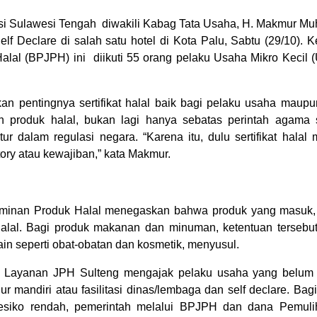
si Sulawesi Tengah diwakili Kabag Tata Usaha, H. Makmur M
f Declare di salah satu hotel di Kota Palu, Sabtu (29/10). 
al (BPJPH) ini diikuti 55 orang pelaku Usaha Mikro Kecil 
 pentingnya sertifikat halal baik bagi pelaku usaha maupu
 produk halal, bukan lagi hanya sebatas perintah agama
r dalam regulasi negara. “Karena itu, dulu sertifikat halal m
ory atau kewajiban,” kata Makmur.
aminan Produk Halal menegaskan bahwa produk yang masuk, 
 halal. Bagi produk makanan dan minuman, ketentuan tersebut 
in seperti obat-obatan dan kosmetik, menyusul.
as Layanan JPH Sulteng mengajak pelaku usaha yang belum
lur mandiri atau fasilitasi dinas/lembaga dan self declare. B
resiko rendah, pemerintah melalui BPJPH dan dana Pemul