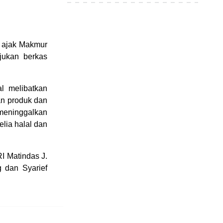
” ajak Makmur
jukan berkas
l melibatkan
an produk dan
 meninggalkan
elia halal dan
I Matindas J.
 dan Syarief