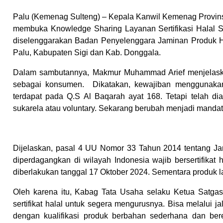
Palu (Kemenag Sulteng) – Kepala Kanwil Kemenag Provin
membuka Knowledge Sharing Layanan Sertifikasi Halal Sel
diselenggarakan Badan Penyelenggara Jaminan Produk Hal
Palu, Kabupaten Sigi dan Kab. Donggala.
Dalam sambutannya, Makmur Muhammad Arief menjelaskan
sebagai konsumen. Dikatakan, kewajiban menggunakan
terdapat pada Q.S Al Baqarah ayat 168. Tetapi telah diatu
sukarela atau voluntary. Sekarang berubah menjadi mandat
Dijelaskan, pasal 4 UU Nomor 33 Tahun 2014 tentang J
diperdagangkan di wilayah Indonesia wajib bersertifikat
diberlakukan tanggal 17 Oktober 2024. Sementara produk la
Oleh karena itu, Kabag Tata Usaha selaku Ketua Satg
sertifikat halal untuk segera mengurusnya. Bisa melalui ja
dengan kualifikasi produk berbahan sederhana dan be