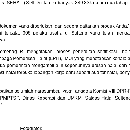
atis (SEHATI) Self Declare sebanyak 349.834 dalam dua tahap.
n dokumen yang diperlukan, dan segera daftarkan produk Anda,
ini tercatat 306 pelaku usaha di Sulteng yang telah menga
nya.
menag RI mengatakan, proses penerbitan sertifikasi hala
embaga Pemeriksa Halal (LPH), MUI yang menetapkan kehalal
ika pemerintah mengambil alih sepenuhnya urusan halal dan
asi halal terbuka lapangan kerja baru seperti auditor halal, peny
mpaikan sejumlah narasumber, yakni anggota Komisi VIII DPR-R
PMPTSP, Dinas Koperasi dan UMKM, Satgas Halal Sulteng
.*
Fotografer: -