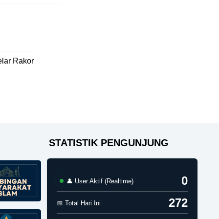
lar Rakor
STATISTIK PENGUNJUNG
0
👤 User Aktif (Realtime)
272
📅 Total Hari Ini