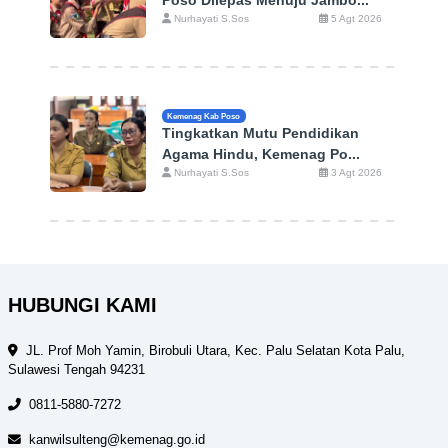
Poso Dilepas Menuju Jambo...
Nurhayati S.Sos
5 Agt 2026
Kemenag Kab Poso
Tingkatkan Mutu Pendidikan
Agama Hindu, Kemenag Po...
Nurhayati S.Sos
3 Agt 2026
HUBUNGI KAMI
JL. Prof Moh Yamin, Birobuli Utara, Kec. Palu Selatan Kota Palu,
Sulawesi Tengah 94231
0811-5880-7272
kanwilsulteng@kemenag.go.id