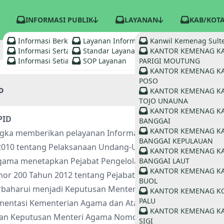
INFORMASI PUBLIK
LAYANAN
KAB/KOT
Informasi Berkala
Layanan Informasi
Kanwil Kemenag Sult
Informasi Serta Merta
Standar Layanan
KANTOR KEMENAG K
Informasi Setiap Saat
SOP Layanan
PARIGI MOUTUNG
KANTOR KEMENAG K
POSO
D
KANTOR KEMENAG K
TOJO UNAUNA
KANTOR KEMENAG K
PID
BANGGAI
KANTOR KEMENAG K
gka memberikan pelayanan Informasi Publik sebagaiman
BANGGAI KEPULAUAN
2010 tentang Pelaksanaan Undang-Undang Nomor 14 Tahun 
KANTOR KEMENAG K
gama menetapkan Pejabat Pengelola informasi dan Dokume
BANGGAI LAUT
KANTOR KEMENAG K
or 200 Tahun 2012 tentang Pejabat Pengelola Informasi 
BUOL
erbaharui menjadi Keputusan Menteri Agama (KMA) Nomor 5
KANTOR KEMENAG K
PALU
entasi Kementerian Agama dan Atasan Pejabat Pengelola
KANTOR KEMENAG K
an Keputusan Menteri Agama Nomor 657 Tahun 2021 terse
SIGI