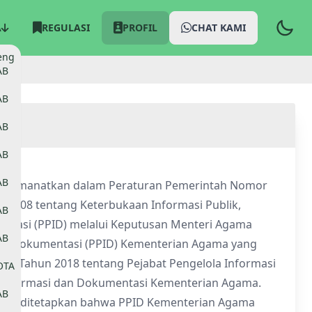
A
REGULASI
PROFIL
CHAT KAMI
eng
AB
AB
AB
AB
AB
a diamanatkan dalam Peraturan Pemerintah Nomor
2008 tentang Keterbukaan Informasi Publik,
AB
ntasi (PPID) melalui Keputusan Menteri Agama
AB
dan Dokumentasi (PPID) Kementerian Agama yang
33 Tahun 2018 tentang Pejabat Pengelola Informasi
OTA
 Informasi dan Dokumentasi Kementerian Agama.
AB
but ditetapkan bahwa PPID Kementerian Agama