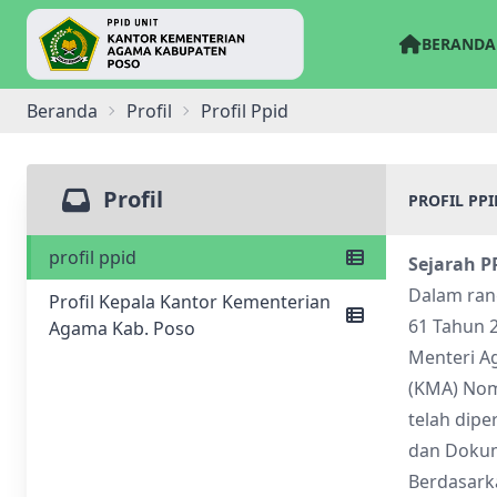
BERANDA
Beranda
Profil
Profil Ppid
Profil
PROFIL PPI
profil ppid
Sejarah P
Dalam ran
Profil Kepala Kantor Kementerian
61 Tahun 
Agama Kab. Poso
Menteri A
(KMA) Nom
telah dip
dan Dokum
Berdasark