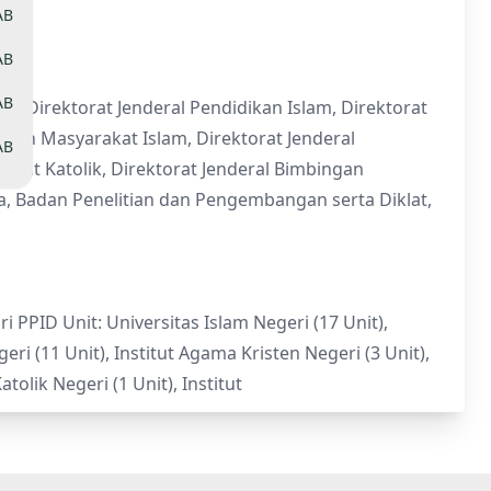
AB
l;
AB
AB
ral, Direktorat Jenderal Pendidikan Islam, Direktorat
ngan Masyarakat Islam, Direktorat Jenderal
AB
akat Katolik, Direktorat Jenderal Bimbingan
, Badan Penelitian dan Pengembangan serta Diklat,
 PPID Unit: Universitas Islam Negeri (17 Unit),
ri (11 Unit), Institut Agama Kristen Negeri (3 Unit),
olik Negeri (1 Unit), Institut