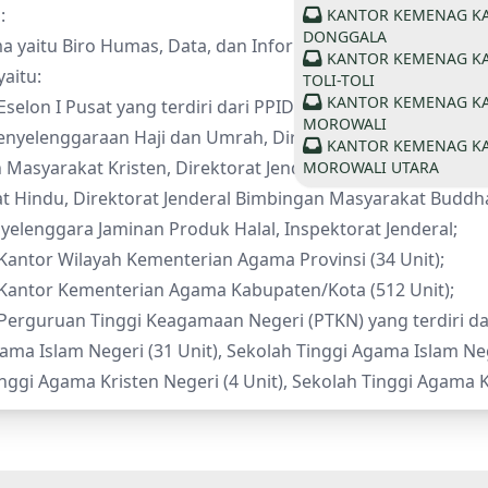
:
KANTOR KEMENAG K
DONGGALA
 yaitu Biro Humas, Data, dan Informasi Sekretariat Jendera
KANTOR KEMENAG K
yaitu:
TOLI-TOLI
KANTOR KEMENAG K
Eselon I Pusat yang terdiri dari PPID Unit: Sekretariat Jende
MOROWALI
enyelenggaraan Haji dan Umrah, Direktorat Jenderal Bimbi
KANTOR KEMENAG K
Masyarakat Kristen, Direktorat Jenderal Bimbingan Masyar
MOROWALI UTARA
t Hindu, Direktorat Jenderal Bimbingan Masyarakat Buddha
elenggara Jaminan Produk Halal, Inspektorat Jenderal;
Kantor Wilayah Kementerian Agama Provinsi (34 Unit);
 Kantor Kementerian Agama Kabupaten/Kota (512 Unit);
Perguruan Tinggi Keagamaan Negeri (PTKN) yang terdiri dari
gama Islam Negeri (31 Unit), Sekolah Tinggi Agama Islam Nege
nggi Agama Kristen Negeri (4 Unit), Sekolah Tinggi Agama Kat