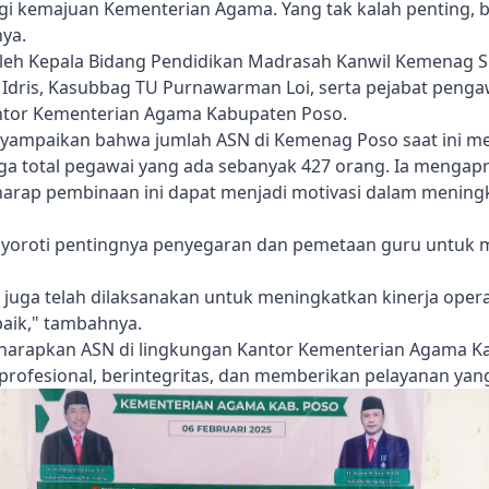
agi kemajuan Kementerian Agama. Yang tak kalah penting, 
nya.
 oleh Kepala Bidang Pendidikan Madrasah Kanwil Kemenag S
Idris, Kasubbag TU Purnawarman Loi, serta pejabat penga
antor Kementerian Agama Kabupaten Poso.
ampaikan bahwa jumlah ASN di Kemenag Poso saat ini me
a total pegawai yang ada sebanyak 427 orang. Ia mengapr
harap pembinaan ini dapat menjadi motivasi dalam mening
yoroti pentingnya penyegaran dan pemetaan guru untuk m
0 juga telah dilaksanakan untuk meningkatkan kinerja ope
aik," tambahnya.
iharapkan ASN di lingkungan Kantor Kementerian Agama 
 profesional, berintegritas, dan memberikan pelayanan yan