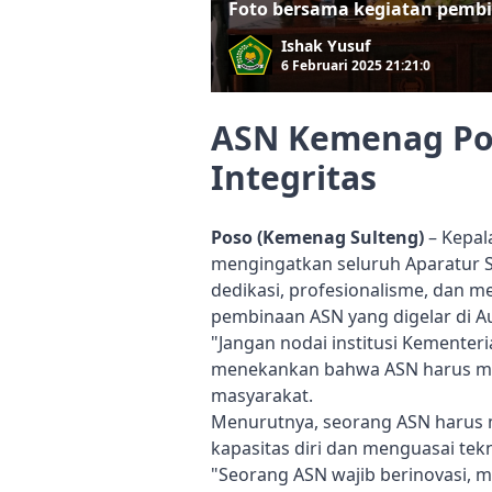
Foto bersama kegiatan pemb
Ishak Yusuf
6 Februari 2025 21:21:0
ASN Kemenag Pos
Integritas
Poso (Kemenag Sulteng)
– Kepal
mengingatkan seluruh Aparatur S
dedikasi, profesionalisme, dan m
pembinaan ASN yang digelar di Au
"Jangan nodai institusi Kemente
menekankan bahwa ASN harus men
masyarakat.
Menurutnya, seorang ASN harus
kapasitas diri dan menguasai tekn
"Seorang ASN wajib berinovasi, 