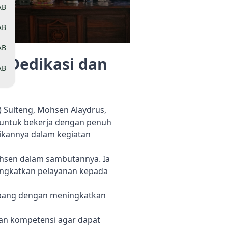
AB
AB
AB
 Dedikasi dan
AB
 Sulteng, Mohsen Alaydrus,
 untuk bekerja dengan penuh
aikannya dalam kegiatan
ohsen dalam sambutannya. Ia
ingkatkan pelayanan kepada
bang dengan meningkatkan
kan kompetensi agar dapat