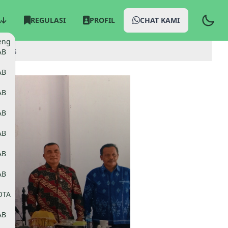
A
REGULASI
PROFIL
CHAT KAMI
eng
ritas
AB
AB
AB
AB
AB
AB
AB
OTA
AB