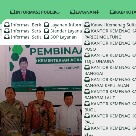
INFORMASI PUBLIK
LAYANAN
KAB/KOT
Informasi Berkala
Layanan Informasi
Kanwil Kemenag Sult
enag Poso Diingatkan Bekerja dengan Dedikasi dan Integ
Informasi Serta Merta
Standar Layanan
KANTOR KEMENAG K
Informasi Setiap Saat
SOP Layanan
PARIGI MOUTUNG
KANTOR KEMENAG K
POSO
KANTOR KEMENAG K
TOJO UNAUNA
KANTOR KEMENAG K
BANGGAI
KANTOR KEMENAG K
BANGGAI KEPULAUAN
KANTOR KEMENAG K
BANGGAI LAUT
KANTOR KEMENAG K
BUOL
KANTOR KEMENAG K
PALU
KANTOR KEMENAG K
SIGI