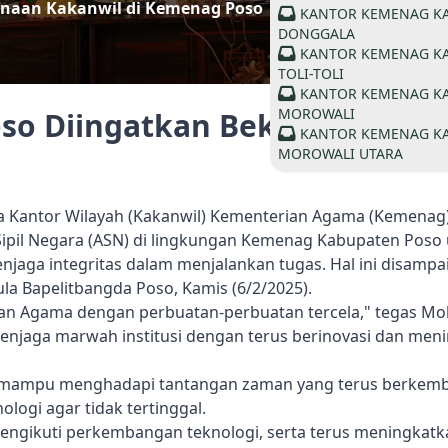
inaan Kakanwil di Kemenag Poso
KANTOR KEMENAG K
DONGGALA
KANTOR KEMENAG K
TOLI-TOLI
KANTOR KEMENAG K
MOROWALI
o Diingatkan Bekerja dengan
KANTOR KEMENAG K
MOROWALI UTARA
a Kantor Wilayah (Kakanwil) Kementerian Agama (Kemenag)
ipil Negara (ASN) di lingkungan Kemenag Kabupaten Poso
enjaga integritas dalam menjalankan tugas. Hal ini disamp
la Bapelitbangda Poso, Kamis (6/2/2025).
rian Agama dengan perbuatan-perbuatan tercela," tegas M
jaga marwah institusi dengan terus berinovasi dan men
 mampu menghadapi tantangan zaman yang terus berkem
ologi agar tidak tertinggal.
mengikuti perkembangan teknologi, serta terus meningkat