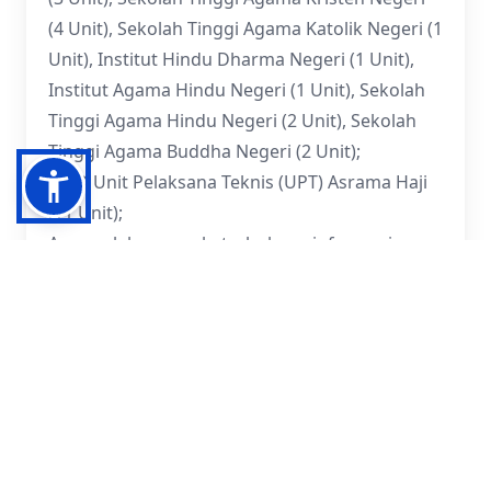
(4 Unit), Sekolah Tinggi Agama Katolik Negeri (1
Unit), Institut Hindu Dharma Negeri (1 Unit),
Institut Agama Hindu Negeri (1 Unit), Sekolah
Tinggi Agama Hindu Negeri (2 Unit), Sekolah
Tinggi Agama Buddha Negeri (2 Unit);
PPID Unit Pelaksana Teknis (UPT) Asrama Haji
(11 Unit);
Agar pelaksanaan keterbukaan informasi
publik pada satuan kerja Pusat dan Daerah
berjalan dengan baik, Menteri Agama
menetapkan Keputusan Menteri Agama
Nomor 92 Tahun 2019 tentang Pedoman
Layanan Informasi Publik Bagi Pejabat
Pengelola Informasi dan Dokumentasi
Kementerian Agama dan Atasan Pejabat
Pengelola Informasi dan Dokumentasi