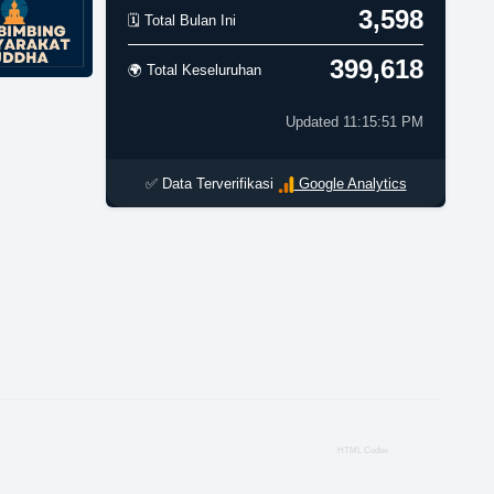
3,598
🗓️ Total Bulan Ini
399,618
🌍 Total Keseluruhan
Updated 11:15:51 PM
✅ Data Terverifikasi
Google Analytics
HTML Codex