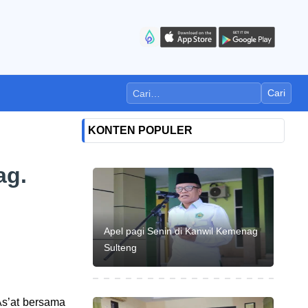
Cari
KONTEN POPULER
ag.
Apel pagi Senin di Kanwil Kemenag
Sulteng
As’at bersama