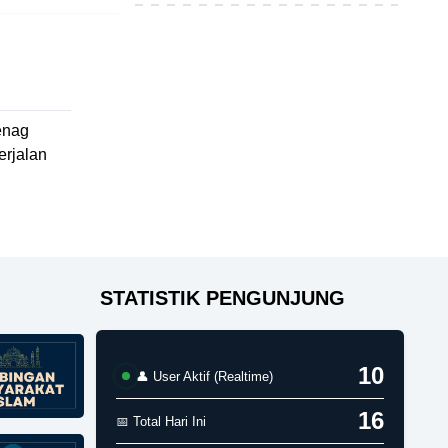
enag
erjalan
STATISTIK PENGUNJUNG
11
👤 User Aktif (Realtime)
16
📅 Total Hari Ini