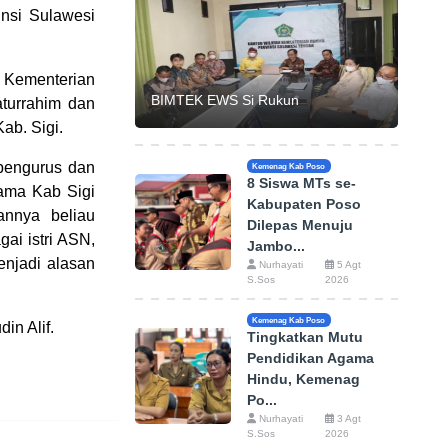
nsi Sulawesi
 Kementerian
BIMTEK EWS Si Rukun
turrahim dan
ab. Sigi.
pengurus dan
Kemenag Kab Poso
8 Siswa MTs se-
ama Kab Sigi
Kabupaten Poso
nnya beliau
Dilepas Menuju
ai istri ASN,
Jambo...
enjadi alasan
Nurhayati
5 Agt
S.Sos
2026
Kemenag Kab Poso
in Alif.
Tingkatkan Mutu
Pendidikan Agama
Hindu, Kemenag
Po...
Nurhayati
3 Agt
S.Sos
2026