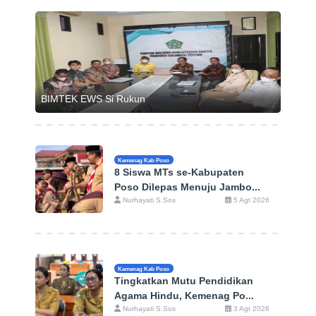
BIMTEK EWS Si Rukun
Kemenag Kab Poso
8 Siswa MTs se-Kabupaten
Poso Dilepas Menuju Jambo...
Nurhayati S.Sos
5 Agt 2026
Kemenag Kab Poso
Tingkatkan Mutu Pendidikan
Agama Hindu, Kemenag Po...
Nurhayati S.Sos
3 Agt 2026