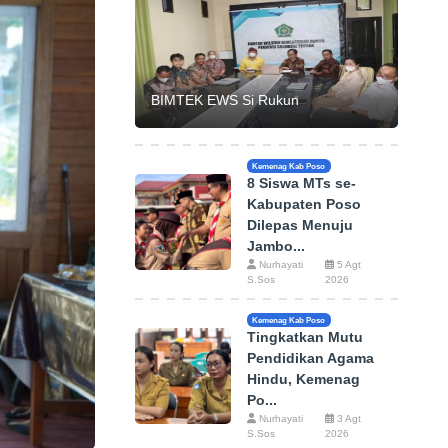
BIMTEK EWS Si Rukun
Kemenag Kab Poso
8 Siswa MTs se-
Kabupaten Poso
Dilepas Menuju
Jambo...
Nurhayati
5 Agt
S.Sos
2026
Kemenag Kab Poso
Tingkatkan Mutu
Pendidikan Agama
Hindu, Kemenag
Po...
Nurhayati
3 Agt
S.Sos
2026