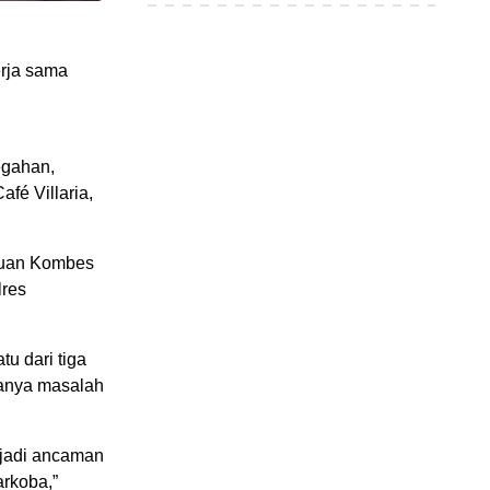
rja sama
egahan,
fé Villaria,
lauan Kombes
lres
u dari tiga
hanya masalah
njadi ancaman
rkoba,”