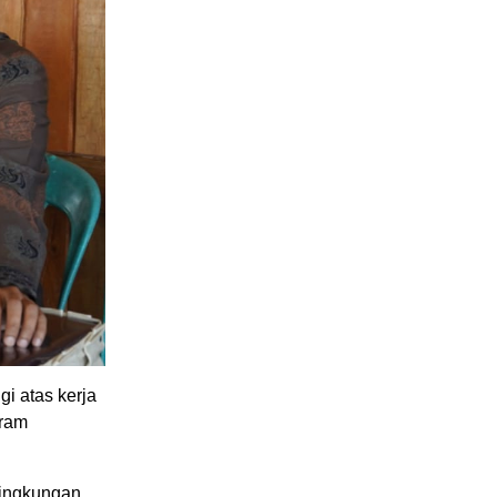
i atas kerja
gram
lingkungan