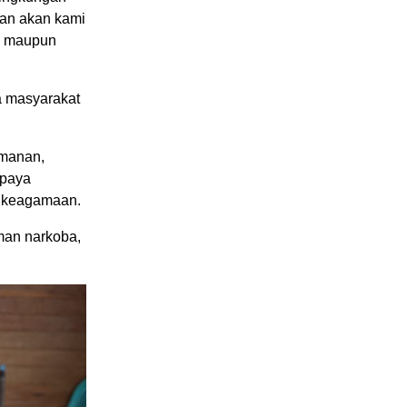
han akan kami
n maupun
a masyarakat
amanan,
upaya
s keagamaan.
man narkoba,