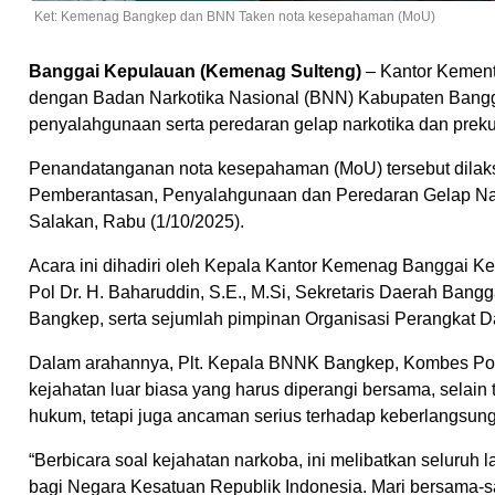
Ket: Kemenag Bangkep dan BNN Taken nota kesepahaman (MoU)
Banggai Kepulauan (Kemenag Sulteng)
– Kantor Kement
dengan Badan Narkotika Nasional (BNN) Kabupaten Bang
penyalahgunaan serta peredaran gelap narkotika dan preku
Penandatanganan nota kesepahaman (MoU) tersebut dilak
Pemberantasan, Penyalahgunaan dan Peredaran Gelap Nark
Salakan, Rabu (1/10/2025).
Acara ini dihadiri oleh Kepala Kantor Kemenag Banggai 
Pol Dr. H. Baharuddin, S.E., M.Si, Sekretaris Daerah Bang
Bangkep, serta sejumlah pimpinan Organisasi Perangkat Da
Dalam arahannya, Plt. Kepala BNNK Bangkep, Kombes Pol
kejahatan luar biasa yang harus diperangi bersama, selai
hukum, tetapi juga ancaman serius terhadap keberlangsu
“Berbicara soal kejahatan narkoba, ini melibatkan seluruh
bagi Negara Kesatuan Republik Indonesia. Mari bersama