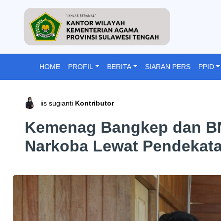
HOME
PROFIL
BERITA
SIARAN PERS
PPID
iis sugianti
Kontributor
Kemenag Bangkep dan B
Narkoba Lewat Pendekat