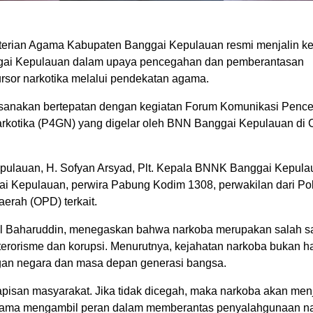
erian Agama Kabupaten Banggai Kepulauan resmi menjalin ke
gai Kepulauan dalam upaya pencegahan dan pemberantasan
rsor narkotika melalui pendekatan agama.
sanakan bertepatan dengan kegiatan Forum Komunikasi Penc
otika (P4GN) yang digelar oleh BNN Banggai Kepulauan di Ca
Kepulauan, H. Sofyan Arsyad, Plt. Kepala BNNK Banggai Kepu
gai Kepulauan, perwira Pabung Kodim 1308, perwakilan dari Po
erah (OPD) terkait.
 Baharuddin, menegaskan bahwa narkoba merupakan salah sat
n terorisme dan korupsi. Menurutnya, kejahatan narkoba bukan 
ngan negara dan masa depan generasi bangsa.
 lapisan masyarakat. Jika tidak dicegah, maka narkoba akan me
-sama mengambil peran dalam memberantas penyalahgunaan na