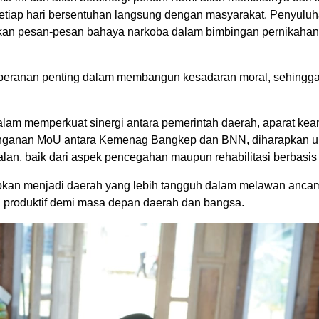
etiap hari bersentuhan langsung dengan masyarakat. Penyulu
ikan pesan-pesan bahaya narkoba dalam bimbingan pernikaha
peranan penting dalam membangun kesadaran moral, sehingg
am memperkuat sinergi antara pemerintah daerah, aparat ke
tanganan MoU antara Kemenag Bangkep dan BNN, diharapkan 
lan, baik dari aspek pencegahan maupun rehabilitasi berbasi
pkan menjadi daerah yang lebih tangguh dalam melawan anca
n produktif demi masa depan daerah dan bangsa.