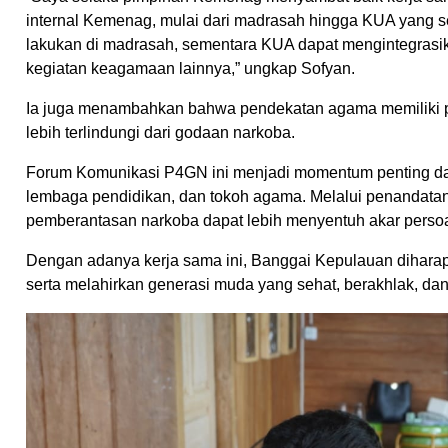
internal Kemenag, mulai dari madrasah hingga KUA yang s
lakukan di madrasah, sementara KUA dapat mengintegras
kegiatan keagamaan lainnya,” ungkap Sofyan.
Ia juga menambahkan bahwa pendekatan agama memiliki 
lebih terlindungi dari godaan narkoba.
Forum Komunikasi P4GN ini menjadi momentum penting dal
lembaga pendidikan, dan tokoh agama. Melalui penanda
pemberantasan narkoba dapat lebih menyentuh akar persoa
Dengan adanya kerja sama ini, Banggai Kepulauan dihara
serta melahirkan generasi muda yang sehat, berakhlak, da