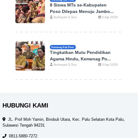
8 Siswa MTs se-Kabupaten
Poso Dilepas Menuju Jambo...
Nurhayati S.Sos
5 Agt 2026
Kemenag Kab Poso
Tingkatkan Mutu Pendidikan
Agama Hindu, Kemenag Po...
Nurhayati S.Sos
3 Agt 2026
HUBUNGI KAMI
JL. Prof Moh Yamin, Birobuli Utara, Kec. Palu Selatan Kota Palu,
Sulawesi Tengah 94231
0811-5880-7272