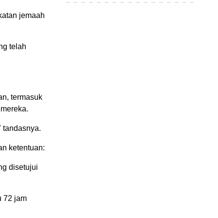
katan jemaah
ng telah
an, termasuk
 mereka.
" tandasnya.
n ketentuan:
g disetujui
u 72 jam