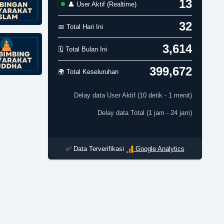
13
👤 User Aktif (Realtime)
32
📅 Total Hari Ini
3,614
🗓️ Total Bulan Ini
399,672
🌍 Total Keseluruhan
Delay data User Aktif (10 detik - 1 menit)
Delay data Total (1 jam - 24 jam)
✅ Data Terverifikasi
Google Analytics