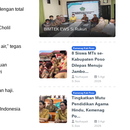
dengan total
holil
BIMTEK EWS Si Rukun
air," tegas
Kemenag Kab Poso
8 Siswa MTs se-
Kabupaten Poso
duan
Dilepas Menuju
Jambo...
i
Nurhayati
5 Agt
S.Sos
2026
n haji.
Kemenag Kab Poso
Tingkatkan Mutu
Pendidikan Agama
 Indonesia
Hindu, Kemenag
Po...
Nurhayati
3 Agt
S.Sos
2026