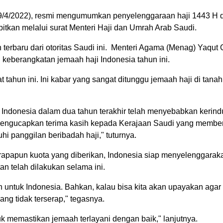
u (9/4/2022), resmi mengumumkan penyelenggaraan haji 1443 H 
itkan melalui surat Menteri Haji dan Umrah Arab Saudi.
erbaru dari otoritas Saudi ini. Menteri Agama (Menag) Yaqut C
eberangkatan jemaah haji Indonesia tahun ini.
 tahun ini. Ini kabar yang sangat ditunggu jemaah haji di tanah 
Indonesia dalam dua tahun terakhir telah menyebabkan kerin
mengucapkan terima kasih kepada Kerajaan Saudi yang member
i panggilan beribadah haji," tuturnya.
papun kuota yang diberikan, Indonesia siap menyelenggaraka
 telah dilakukan selama ini.
n untuk Indonesia. Bahkan, kalau bisa kita akan upayakan agar
ng tidak terserap," tegasnya.
k memastikan jemaah terlayani dengan baik," lanjutnya.