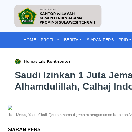
HOME
PROFIL
BERITA
SIARAN PERS
PPID
Humas Lilis
Kontributor
Saudi Izinkan 1 Juta Jem
Alhamdulillah, Calhaj Ind
Ket: Menag Yaqut Cholil Qoumas sambut gembira pengumuman Kerajaan Arab 
SIARAN PERS