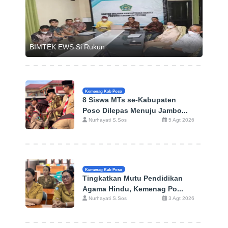
BIMTEK EWS Si Rukun
Kemenag Kab Poso
8 Siswa MTs se-Kabupaten
Poso Dilepas Menuju Jambo...
Nurhayati S.Sos
5 Agt 2026
Kemenag Kab Poso
Tingkatkan Mutu Pendidikan
Agama Hindu, Kemenag Po...
Nurhayati S.Sos
3 Agt 2026