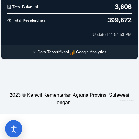
3,606
🗓️ Total Bulan Ini
399,672
🌍 Total Keseluruhan
Updated 11:54:53 PM
✅ Data Terverifikasi
Google Analytics
2023 ©
Kanwil Kementerian Agama Provinsi Sulawesi
HTML Codex
Tengah