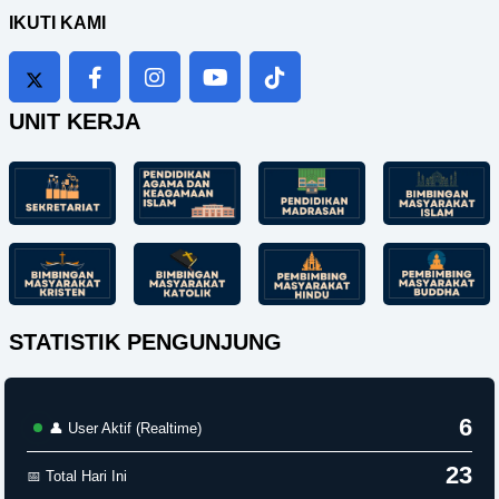
IKUTI KAMI
UNIT KERJA
STATISTIK PENGUNJUNG
6
👤 User Aktif (Realtime)
23
📅 Total Hari Ini