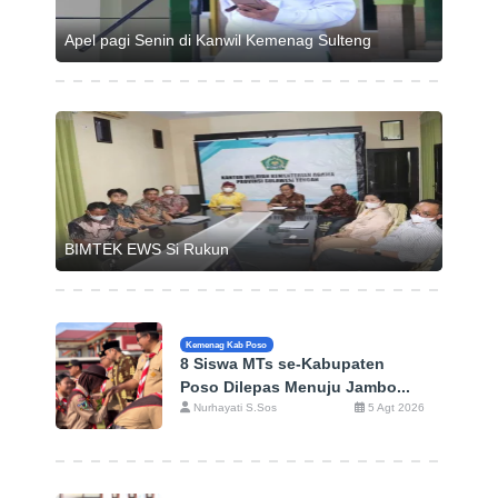
Apel pagi Senin di Kanwil Kemenag Sulteng
BIMTEK EWS Si Rukun
Kemenag Kab Poso
8 Siswa MTs se-Kabupaten
Poso Dilepas Menuju Jambo...
Nurhayati S.Sos
5 Agt 2026