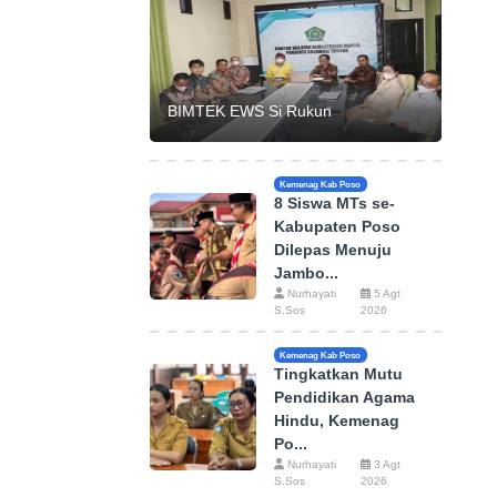
BIMTEK EWS Si Rukun
Kemenag Kab Poso
8 Siswa MTs se-
Kabupaten Poso
Dilepas Menuju
Jambo...
Nurhayati
5 Agt
S.Sos
2026
Kemenag Kab Poso
Tingkatkan Mutu
Pendidikan Agama
Hindu, Kemenag
Po...
Nurhayati
3 Agt
S.Sos
2026