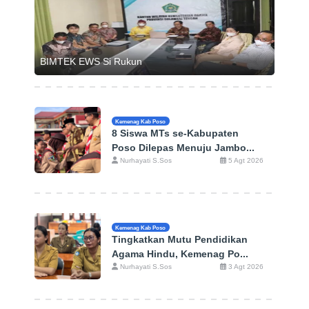
BIMTEK EWS Si Rukun
Kemenag Kab Poso
8 Siswa MTs se-Kabupaten
Poso Dilepas Menuju Jambo...
Nurhayati S.Sos
5 Agt 2026
Kemenag Kab Poso
Tingkatkan Mutu Pendidikan
Agama Hindu, Kemenag Po...
Nurhayati S.Sos
3 Agt 2026