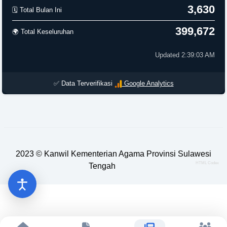
3,630
🗓️ Total Bulan Ini
399,672
🌍 Total Keseluruhan
Updated 2:39:03 AM
✅ Data Terverifikasi
Google Analytics
2023 ©
Kanwil Kementerian Agama Provinsi Sulawesi
HTML Codex
Tengah