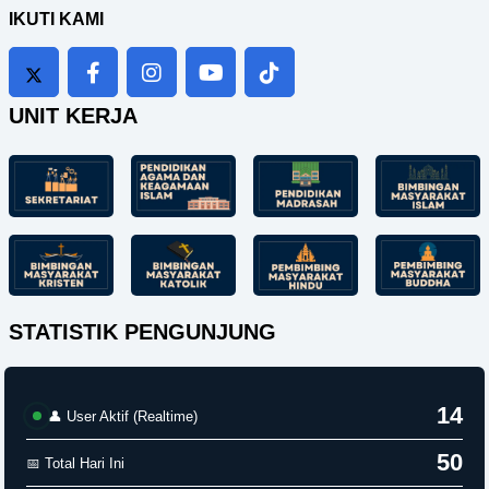
IKUTI KAMI
UNIT KERJA
STATISTIK PENGUNJUNG
19
👤 User Aktif (Realtime)
50
📅 Total Hari Ini