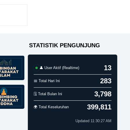
STATISTIK PENGUNJUNG
13
👤 User Aktif (Realtime)
283
📅 Total Hari Ini
3,798
🗓️ Total Bulan Ini
399,811
🌍 Total Keseluruhan
Updated 11:30:27 AM