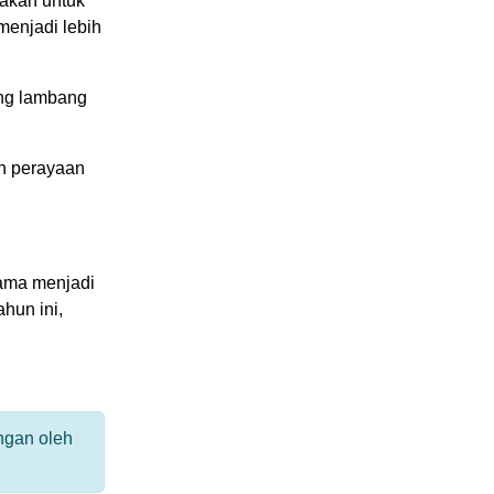
nakan untuk
menjadi lebih
ing lambang
en perayaan
sama menjadi
hun ini,
ngan oleh