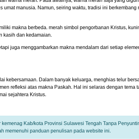
dari warna merah. Pada awalnya, warna merah saja yang digu
umat manusia. Namun, seiring waktu, tradisi ini berkembang 
emiliki makna berbeda. merah simbol pengorbanan Kristus, kun
an kasih dan kedamaian.
 tetapi juga menggambarkan makna mendalam dari setiap elem
nilai kebersamaan. Dalam banyak keluarga, menghias telur ber
en refleksi atas makna Paskah. Hal ini selaras dengan tema ta
ai sejahtera Kristus.
tor kemenag Kab/kota Provinsi Sulawesi Tengah Tanpa Penyunti
lah memenuhi panduan penulisan pada website ini.