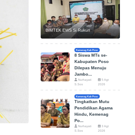
BIMTEK EWS Si Rukun
Kemenag Kab Poso
8 Siswa MTs se-
Kabupaten Poso
Dilepas Menuju
Jambo...
Nurhayati
5 Agt
S.Sos
2026
Kemenag Kab Poso
Tingkatkan Mutu
Pendidikan Agama
Hindu, Kemenag
Po...
Nurhayati
3 Agt
S.Sos
2026