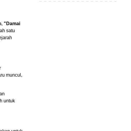
a,
"Damai
ah satu
ejarah
r
aru muncul,
dan
h untuk