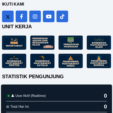
IKUTI KAMI
UNIT KERJA
STATISTIK PENGUNJUNG
0
👤 User Aktif (Realtime)
0
📅 Total Hari Ini