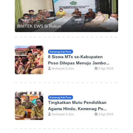
BIMTEK EWS Si Rukun
Kemenag Kab Poso
8 Siswa MTs se-Kabupaten
Poso Dilepas Menuju Jambo...
Nurhayati S.Sos
5 Agt 2026
Kemenag Kab Poso
Tingkatkan Mutu Pendidikan
Agama Hindu, Kemenag Po...
Nurhayati S.Sos
3 Agt 2026