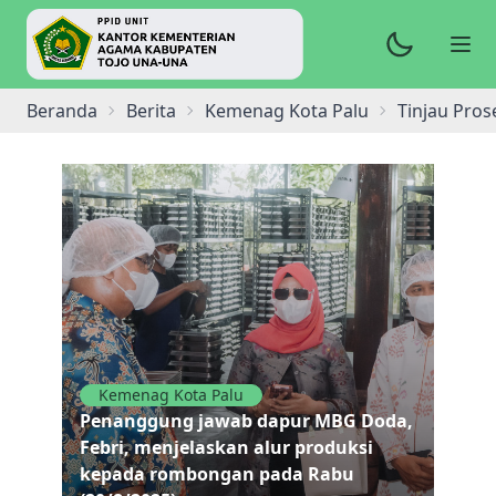
Beranda
Berita
Kemenag Kota Palu
Tinjau Pro
Kemenag Kota Palu
Penanggung jawab dapur MBG Doda,
Febri, menjelaskan alur produksi
kepada rombongan pada Rabu