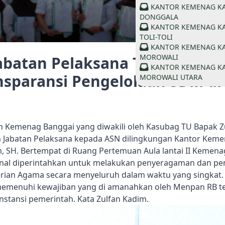
KANTOR KEMENAG K
DONGGALA
KANTOR KEMENAG K
TOLI-TOLI
KANTOR KEMENAG K
MOROWALI
batan Pelaksana Tingkatkan E
KANTOR KEMENAG K
ansparansi Pengelolaan SDM d
MOROWALI UTARA
 Kemenag Banggai yang diwakili oleh Kasubag TU Bapak Zu
 Jabatan Pelaksana kepada ASN dilingkungan Kantor Keme
 SH. Bertempat di Ruang Pertemuan Aula lantai II Kemenag
al diperintahkan untuk melakukan penyeragaman dan peny
rian Agama secara menyeluruh dalam waktu yang singkat. 
memenuhi kewajiban yang di amanahkan oleh Menpan RB te
instansi pemerintah. Kata Zulfan Kadim.