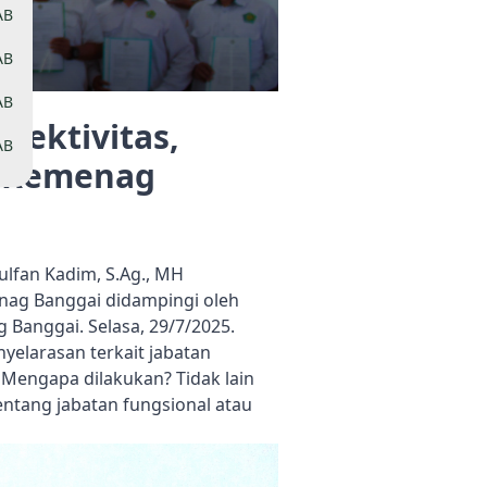
AB
AB
AB
fektivitas,
AB
i Kemenag
lfan Kadim, S.Ag., MH
nag Banggai didampingi oleh
 Banggai. Selasa, 29/7/2025.
elarasan terkait jabatan
Mengapa dilakukan? Tidak lain
ntang jabatan fungsional atau