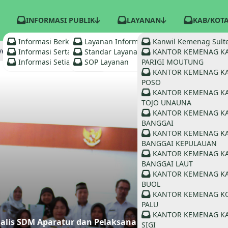
INFORMASI PUBLIK
LAYANAN
KAB/KOT
Informasi Berkala
Layanan Informasi
Kanwil Kemenag Sult
erahan SK Jabatan Pelaksana Tingkatkan Efektivitas, Efis
Informasi Serta Merta
Standar Layanan
KANTOR KEMENAG K
Informasi Setiap Saat
SOP Layanan
PARIGI MOUTUNG
KANTOR KEMENAG K
POSO
KANTOR KEMENAG K
TOJO UNAUNA
KANTOR KEMENAG K
BANGGAI
KANTOR KEMENAG K
BANGGAI KEPULAUAN
KANTOR KEMENAG K
BANGGAI LAUT
KANTOR KEMENAG K
BUOL
KANTOR KEMENAG K
PALU
KANTOR KEMENAG K
alis SDM Aparatur dan Pelaksana
SIGI