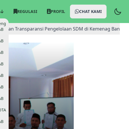
A
REGULASI
PROFIL
CHAT KAMI
eng
iensi dan Transparansi Pengelolaan SDM di Kemenag Bangga
AB
AB
AB
AB
AB
AB
AB
OTA
AB