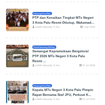
Kemenag Kota Palu
PTP dan Kenaikan Tingkat MTs Negeri
3 Kota Palu Resmi Ditutup, Wakamad...
zulkifli mdjuraidj, S.Sos
1 Agt 2026
Kanwil kemenag Sulteng
Semangat Kepramukaan Bergelora!
PTP 2026 MTs Negeri 3 Kota Palu
Resmi ...
zulkifli mdjuraidj, S.Sos
31 Jul 2026
Kemenag Kota Palu
Kepala MTs Negeri 3 Kota Palu Pimpin
Rapat Bersama Staf JFU, Perkuat K...
zulkifli mdjuraidj, S.Sos
31 Jul 2026