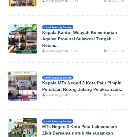
zulkifli mdjuraidj, S.Sos
28 Jul 2026
Kanwil kemenag Sulteng
Kepala Kantor Wilayah Kementerian
Agama Provinsi Sulawesi Tengah
Resmi...
zulkifli mdjuraidj, S.Sos
27 Jul 2026
Kanwil kemenag Sulteng
Kepala MTs Negeri 3 Kota Palu Pimpin
Penataan Ruang Jelang Pelaksanaan...
zulkifli mdjuraidj, S.Sos
26 Jul 2026
Kanwil kemenag Sulteng
MTs Negeri 3 Kota Palu Laksanakan
Zikir Bersama untuk Menanamkan