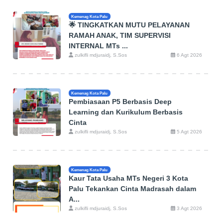
Kemenag Kota Palu
🌟 TINGKATKAN MUTU PELAYANAN
RAMAH ANAK, TIM SUPERVISI
INTERNAL MTs ...
zulkifli mdjuraidj, S.Sos
6 Agt 2026
Kemenag Kota Palu
Pembiasaan P5 Berbasis Deep
Learning dan Kurikulum Berbasis
Cinta
zulkifli mdjuraidj, S.Sos
5 Agt 2026
Kemenag Kota Palu
Kaur Tata Usaha MTs Negeri 3 Kota
Palu Tekankan Cinta Madrasah dalam
A...
zulkifli mdjuraidj, S.Sos
3 Agt 2026