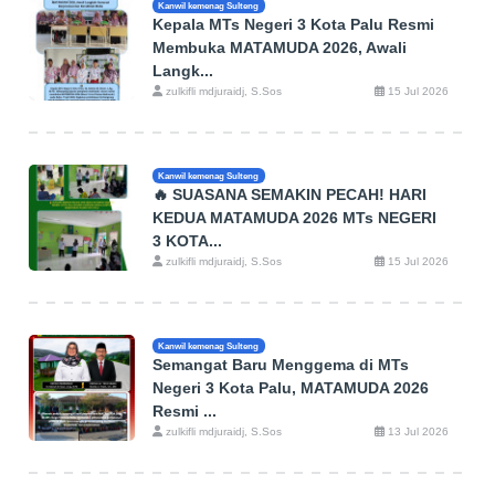
Kanwil kemenag Sulteng
Kepala MTs Negeri 3 Kota Palu Resmi
Membuka MATAMUDA 2026, Awali
Langk...
zulkifli mdjuraidj, S.Sos
15 Jul 2026
Kanwil kemenag Sulteng
🔥 SUASANA SEMAKIN PECAH! HARI
KEDUA MATAMUDA 2026 MTs NEGERI
3 KOTA...
zulkifli mdjuraidj, S.Sos
15 Jul 2026
Kanwil kemenag Sulteng
Semangat Baru Menggema di MTs
Negeri 3 Kota Palu, MATAMUDA 2026
Resmi ...
zulkifli mdjuraidj, S.Sos
13 Jul 2026