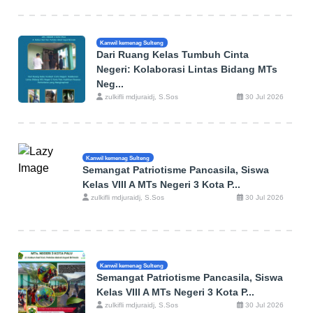
Kanwil kemenag Sulteng
Dari Ruang Kelas Tumbuh Cinta
Negeri: Kolaborasi Lintas Bidang MTs
Neg...
zulkifli mdjuraidj, S.Sos
30 Jul 2026
Kanwil kemenag Sulteng
Semangat Patriotisme Pancasila, Siswa
Kelas VIII A MTs Negeri 3 Kota P...
zulkifli mdjuraidj, S.Sos
30 Jul 2026
Kanwil kemenag Sulteng
Semangat Patriotisme Pancasila, Siswa
Kelas VIII A MTs Negeri 3 Kota P...
zulkifli mdjuraidj, S.Sos
30 Jul 2026