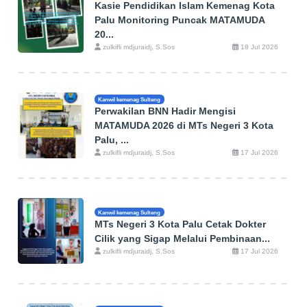
Kasie Pendidikan Islam Kemenag Kota
Palu Monitoring Puncak MATAMUDA
20...
zulkifli mdjuraidj, S.Sos
18 Jul 2026
Kanwil kemenag Sulteng
Perwakilan BNN Hadir Mengisi
MATAMUDA 2026 di MTs Negeri 3 Kota
Palu, ...
zulkifli mdjuraidj, S.Sos
17 Jul 2026
Kanwil kemenag Sulteng
MTs Negeri 3 Kota Palu Cetak Dokter
Cilik yang Sigap Melalui Pembinaan...
zulkifli mdjuraidj, S.Sos
17 Jul 2026