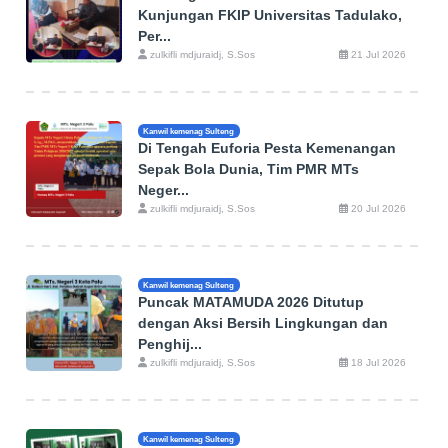
Kunjungan FKIP Universitas Tadulako,
Per...
zulkifli mdjuraidj, S.Sos
21 Jul 2026
Kanwil kemenag Sulteng
Di Tengah Euforia Pesta Kemenangan
Sepak Bola Dunia, Tim PMR MTs
Neger...
zulkifli mdjuraidj, S.Sos
20 Jul 2026
Kanwil kemenag Sulteng
Puncak MATAMUDA 2026 Ditutup
dengan Aksi Bersih Lingkungan dan
Penghij...
zulkifli mdjuraidj, S.Sos
18 Jul 2026
Kanwil kemenag Sulteng