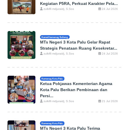
Kegiatan P5RA, Perkuat Karakter Pela...
zulkifli mdjuraidj, S.Sos
24 Jul 2026
Kanwil kemenag Sulteng
MTs Negeri 3 Kota Palu Gelar Rapat
Strategis Penataan Ruang Kesekretar...
zulkifli mdjuraidj, S.Sos
24 Jul 2026
Kemenag Kota Palu
Ketua Pokjawas Kementerian Agama
Kota Palu Berikan Pembinaan dan
Persi...
zulkifli mdjuraidj, S.Sos
21 Jul 2026
Kemenag Kota Palu
MTs Negeri 3 Kota Palu Terima