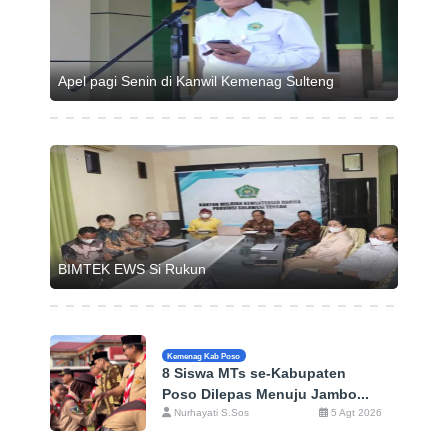
Apel pagi Senin di Kanwil Kemenag Sulteng
BIMTEK EWS Si Rukun
Kemenag Kab Poso
8 Siswa MTs se-Kabupaten
Poso Dilepas Menuju Jambo...
Nurhayati S.Sos
5 Agt 2026