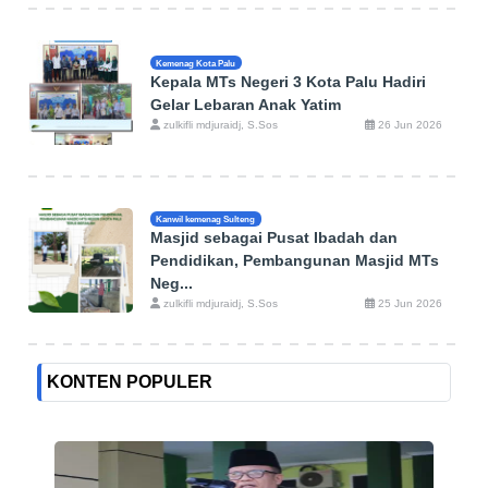
Kemenag Kota Palu
Kepala MTs Negeri 3 Kota Palu Hadiri
Gelar Lebaran Anak Yatim
zulkifli mdjuraidj, S.Sos
26 Jun 2026
Kanwil kemenag Sulteng
Masjid sebagai Pusat Ibadah dan
Pendidikan, Pembangunan Masjid MTs
Neg...
zulkifli mdjuraidj, S.Sos
25 Jun 2026
KONTEN POPULER