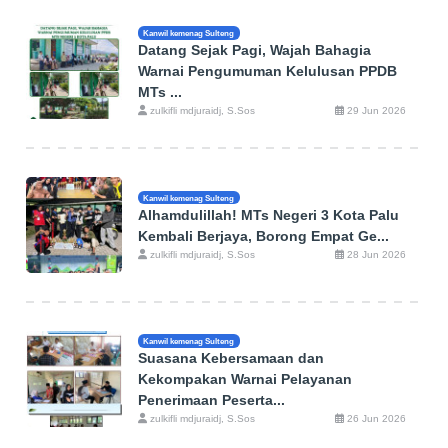
Kanwil kemenag Sulteng
Datang Sejak Pagi, Wajah Bahagia
Warnai Pengumuman Kelulusan PPDB
MTs ...
zulkifli mdjuraidj, S.Sos
29 Jun 2026
Kanwil kemenag Sulteng
Alhamdulillah! MTs Negeri 3 Kota Palu
Kembali Berjaya, Borong Empat Ge...
zulkifli mdjuraidj, S.Sos
28 Jun 2026
Kanwil kemenag Sulteng
Suasana Kebersamaan dan
Kekompakan Warnai Pelayanan
Penerimaan Peserta...
zulkifli mdjuraidj, S.Sos
26 Jun 2026