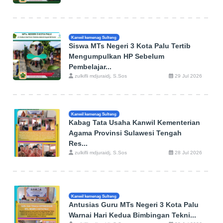
Kanwil kemenag Sulteng
Siswa MTs Negeri 3 Kota Palu Tertib
Mengumpulkan HP Sebelum
Pembelajar...
zulkifli mdjuraidj, S.Sos
29 Jul 2026
Kanwil kemenag Sulteng
Kabag Tata Usaha Kanwil Kementerian
Agama Provinsi Sulawesi Tengah
Res...
zulkifli mdjuraidj, S.Sos
28 Jul 2026
Kanwil kemenag Sulteng
Antusias Guru MTs Negeri 3 Kota Palu
Warnai Hari Kedua Bimbingan Tekni...