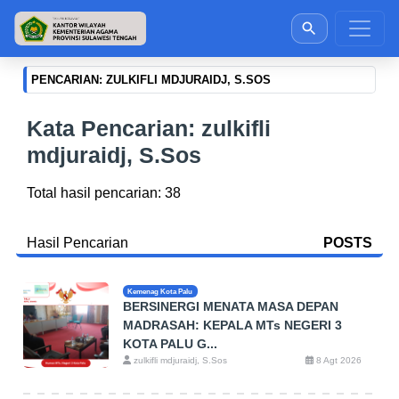
PENCARIAN: ZULKIFLI MDJURAIDJ, S.SOS
Kata Pencarian: zulkifli
mdjuraidj, S.Sos
Total hasil pencarian: 38
Hasil Pencarian
POSTS
Kemenag Kota Palu
BERSINERGI MENATA MASA DEPAN
MADRASAH: KEPALA MTs NEGERI 3
KOTA PALU G...
zulkifli mdjuraidj, S.Sos
8 Agt 2026