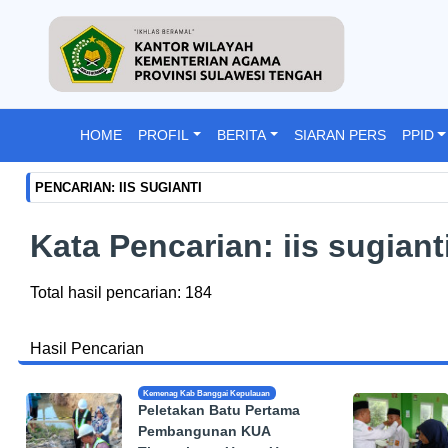
HOME
PROFIL
BERITA
SIARAN PERS
PPID
PENCARIAN: IIS SUGIANTI
Kata Pencarian: iis sugiant
Total hasil pencarian: 184
Hasil Pencarian
Kemenag Kab Banggai Kepulauan
Peletakan Batu Pertama
Pembangunan KUA