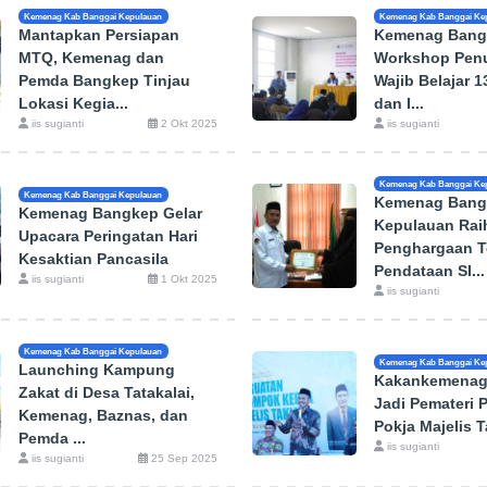
Kemenag Kab Banggai Kepulauan
Kemenag Kab Banggai Ke
Mantapkan Persiapan
Kemenag Bang
MTQ, Kemenag dan
Workshop Pen
Pemda Bangkep Tinjau
Wajib Belajar 
Lokasi Kegia...
dan I...
iis sugianti
2 Okt 2025
iis sugianti
Kemenag Kab Banggai Ke
Kemenag Kab Banggai Kepulauan
Kemenag Bang
Kemenag Bangkep Gelar
Kepulauan Rai
Upacara Peringatan Hari
Penghargaan T
Kesaktian Pancasila
Pendataan SI...
iis sugianti
1 Okt 2025
iis sugianti
Kemenag Kab Banggai Kepulauan
Kemenag Kab Banggai Ke
Launching Kampung
Kakankemenag
Zakat di Desa Tatakalai,
Jadi Pemateri 
Kemenag, Baznas, dan
Pokja Majelis Ta
Pemda ...
iis sugianti
iis sugianti
25 Sep 2025