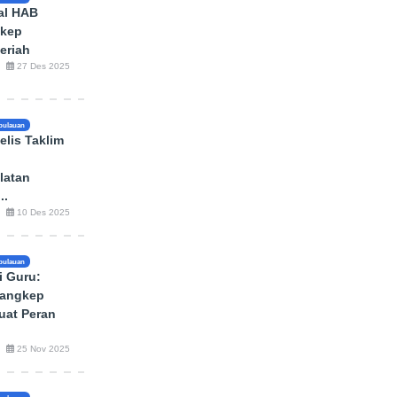
val HAB
kep
eriah
27 Des 2025
pulauan
lis Taklim
latan
..
10 Des 2025
pulauan
 Guru:
angkep
uat Peran
25 Nov 2025