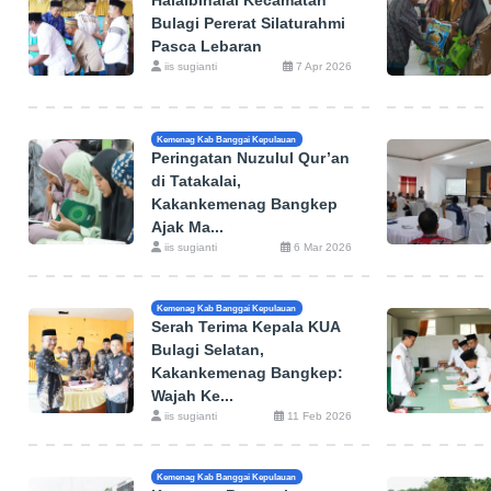
Halalbihalal Kecamatan
Bulagi Pererat Silaturahmi
Pasca Lebaran
iis sugianti
7 Apr 2026
Kemenag Kab Banggai Kepulauan
Peringatan Nuzulul Qur’an
di Tatakalai,
Kakankemenag Bangkep
Ajak Ma...
iis sugianti
6 Mar 2026
Kemenag Kab Banggai Kepulauan
Serah Terima Kepala KUA
Bulagi Selatan,
Kakankemenag Bangkep:
Wajah Ke...
iis sugianti
11 Feb 2026
Kemenag Kab Banggai Kepulauan