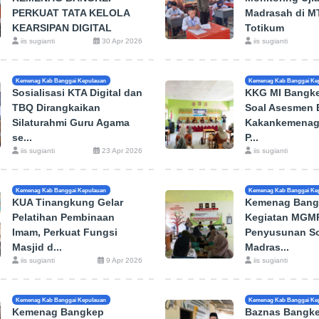
PERKUAT TATA KELOLA
Madrasah di M
KEARSIPAN DIGITAL
Totikum
iis sugianti
30 Apr 2026
iis sugianti
Kemenag Kab Banggai Kepulauan
Kemenag Kab Banggai Ke
Sosialisasi KTA Digital dan
KKG MI Bangk
TBQ Dirangkaikan
Soal Asesmen B
Silaturahmi Guru Agama
Kakankemenag
se...
P...
iis sugianti
23 Apr 2026
iis sugianti
Kemenag Kab Banggai Kepulauan
Kemenag Kab Banggai Ke
KUA Tinangkung Gelar
Kemenag Bang
Pelatihan Pembinaan
Kegiatan MGMP
Imam, Perkuat Fungsi
Penyusunan So
Masjid d...
Madras...
iis sugianti
9 Apr 2026
iis sugianti
Kemenag Kab Banggai Kepulauan
Kemenag Kab Banggai Ke
Kemenag Bangkep
Baznas Bangke