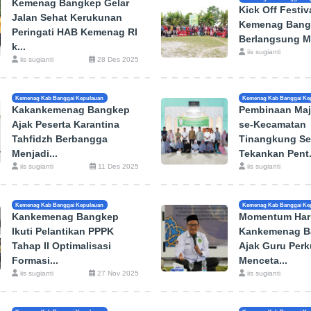
Kemenag Bangkep Gelar
Kick Off Festi
Jalan Sehat Kerukunan
Kemenag Bang
Peringati HAB Kemenag RI
Berlangsung M
k...
iis sugianti
iis sugianti
28 Des 2025
Kemenag Kab Banggai Kepulauan
Kemenag Kab Banggai Ke
Kakankemenag Bangkep
Pembinaan Maje
Ajak Peserta Karantina
se-Kecamatan
Tahfidzh Berbangga
Tinangkung Se
Menjadi...
Tekankan Pent.
iis sugianti
11 Des 2025
iis sugianti
Kemenag Kab Banggai Kepulauan
Kemenag Kab Banggai Ke
Kankemenag Bangkep
Momentum Hari
Ikuti Pelantikan PPPK
Kankemenag B
Tahap II Optimalisasi
Ajak Guru Perk
Formasi...
Menceta...
iis sugianti
27 Nov 2025
iis sugianti