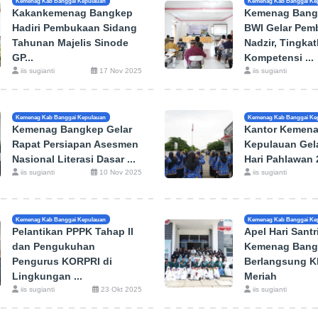
Kemenag Kab Banggai Kepulauan
Kemenag Kab Banggai Ke
Kakankemenag Bangkep
Kemenag Bang
Hadiri Pembukaan Sidang
BWI Gelar Pem
Tahunan Majelis Sinode
Nadzir, Tingka
GP...
Kompetensi ...
iis sugianti
17 Nov 2025
iis sugianti
Kemenag Kab Banggai Kepulauan
Kemenag Kab Banggai Ke
Kemenag Bangkep Gelar
Kantor Kemena
Rapat Persiapan Asesmen
Kepulauan Gel
Nasional Literasi Dasar ...
Hari Pahlawan 2
iis sugianti
10 Nov 2025
iis sugianti
Kemenag Kab Banggai Kepulauan
Kemenag Kab Banggai Ke
Pelantikan PPPK Tahap II
Apel Hari Santri
dan Pengukuhan
Kemenag Bang
Pengurus KORPRI di
Berlangsung K
Lingkungan ...
Meriah
iis sugianti
23 Okt 2025
iis sugianti