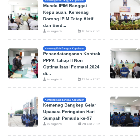
Kemenag Kab Banggai Kepulauan
Musda IPIM Banggai
Kepulauan, Kemenag
Dorong IPIM Tetap Aktif
dan Berd...
iis sugianti
18 Nov 2025
Kemenag Kab Banggai Kepulauan
Penandatanganan Kontrak
PPPK Tahap II Non
Optimalisasi Formasi 2024
di...
iis sugianti
12 Nov 2025
Kemenag Kab Banggai Kepulauan
Kemenag Bangkep Gelar
Upacara Peringatan Hari
Sumpah Pemuda ke-97
iis sugianti
28 Okt 2025