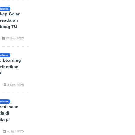
pulauan
kep Gelar
Kesadaran
ubbag TU
17 Sep 2025
pulauan
 Learning
elantikan
I
8 Sep 2025
pulauan
meriksaan
is di
kep,
26 Agt 2025