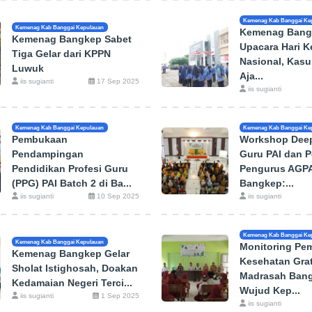
Kemenag Kab Banggai Ke
Kemenag Kab Banggai Kepulauan
Kemenag Bang
Kemenag Bangkep Sabet
Upacara Hari 
Tiga Gelar dari KPPN
Nasional, Kas
Luwuk
Aja...
iis sugianti
17 Sep 2025
iis sugianti
Kemenag Kab Banggai Kepulauan
Kemenag Kab Banggai Ke
Pembukaan
Workshop Deep
Pendampingan
Guru PAI dan P
Pendidikan Profesi Guru
Pengurus AGPA
(PPG) PAI Batch 2 di Ba...
Bangkep:...
iis sugianti
10 Sep 2025
iis sugianti
Kemenag Kab Banggai Ke
Kemenag Kab Banggai Kepulauan
Monitoring Pe
Kemenag Bangkep Gelar
Kesehatan Grat
Sholat Istighosah, Doakan
Madrasah Bang
Kedamaian Negeri Terci...
Wujud Kep...
iis sugianti
1 Sep 2025
iis sugianti