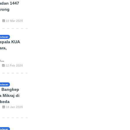
adan 1447
orong
10 Mar 2026
pulauan
Kepala KUA
ara,
...
12 Feb 2026
pulauan
 Bangkep
a Mikraj di
rbeda
16 Jan 2026
pulauan