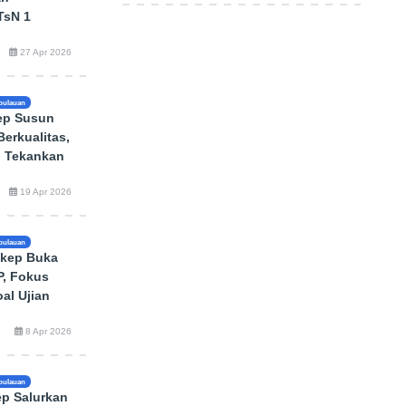
TsN 1
27 Apr 2026
pulauan
ep Susun
erkualitas,
 Tekankan
19 Apr 2026
pulauan
kep Buka
, Fokus
al Ujian
8 Apr 2026
pulauan
p Salurkan