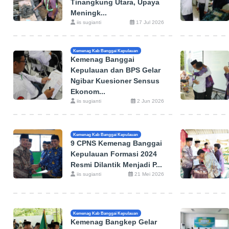
Tinangkung Utara, Upaya
Meningk...
iis sugianti
17 Jul 2026
Kemenag Kab Banggai Kepulauan
Kemenag Banggai
Kepulauan dan BPS Gelar
Ngibar Kuesioner Sensus
Ekonom...
iis sugianti
2 Jun 2026
Kemenag Kab Banggai Kepulauan
9 CPNS Kemenag Banggai
Kepulauan Formasi 2024
Resmi Dilantik Menjadi P...
iis sugianti
21 Mei 2026
Kemenag Kab Banggai Kepulauan
Kemenag Bangkep Gelar