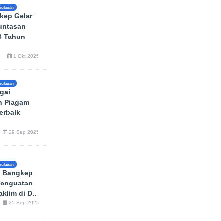
pulauan
kep Gelar
untasan
13 Tahun
1 Okt 2025
pulauan
gai
h Piagam
erbaik
29 Sep 2025
pulauan
 Bangkep
Penguatan
klim di D...
25 Sep 2025