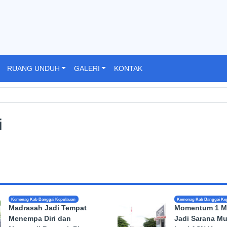
RUANG UNDUH
GALERI
KONTAK
i
Kemenag Kab Banggai Kepulauan
Kemenag Kab Banggai Ke
Madrasah Jadi Tempat
Momentum 1 M
Menempa Diri dan
Jadi Sarana M