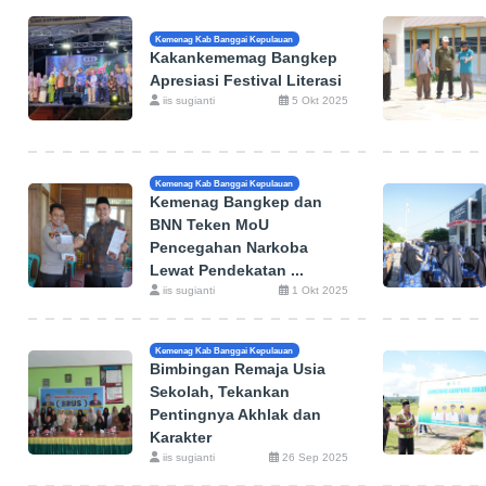
Kemenag Kab Banggai Kepulauan
Kakankememag Bangkep
Apresiasi Festival Literasi
iis sugianti
5 Okt 2025
Kemenag Kab Banggai Kepulauan
Kemenag Bangkep dan
BNN Teken MoU
Pencegahan Narkoba
Lewat Pendekatan ...
iis sugianti
1 Okt 2025
Kemenag Kab Banggai Kepulauan
Bimbingan Remaja Usia
Sekolah, Tekankan
Pentingnya Akhlak dan
Karakter
iis sugianti
26 Sep 2025