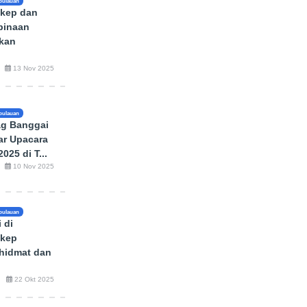
pulauan
kep dan
binaan
tkan
13 Nov 2025
pulauan
g Banggai
ar Upacara
025 di T...
10 Nov 2025
pulauan
 di
kep
hidmat dan
22 Okt 2025