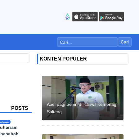
Cari
KONTEN POPULER
Apel pagi Senin di Kanwil Kemenag
POSTS
Sulteng
pulauan
uharram
uhasabah