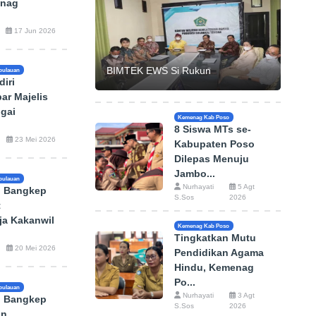
enag
17 Jun 2026
BIMTEK EWS Si Rukun
pulauan
iri
ar Majelis
gai
Kemenag Kab Poso
8 Siswa MTs se-
23 Mei 2026
Kabupaten Poso
Dilepas Menuju
Jambo...
pulauan
Nurhayati
5 Agt
 Bangkep
S.Sos
2026
t
ja Kakanwil
Kemenag Kab Poso
Tingkatkan Mutu
20 Mei 2026
Pendidikan Agama
Hindu, Kemenag
Po...
pulauan
Nurhayati
3 Agt
 Bangkep
S.Sos
2026
an