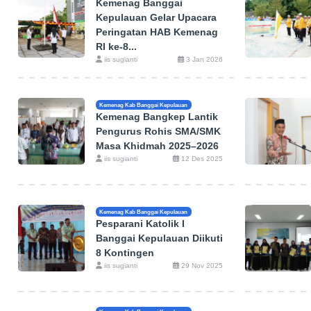
Kemenag Banggai
Kepulauan Gelar Upacara
Peringatan HAB Kemenag
RI ke-8...
iis sugianti
3 Jan 2026
Kemenag Kab Banggai Kepulauan
Kemenag Bangkep Lantik
Pengurus Rohis SMA/SMK
Masa Khidmah 2025–2026
iis sugianti
12 Des 2025
Kemenag Kab Banggai Kepulauan
Pesparani Katolik I
Banggai Kepulauan Diikuti
8 Kontingen
iis sugianti
29 Nov 2025