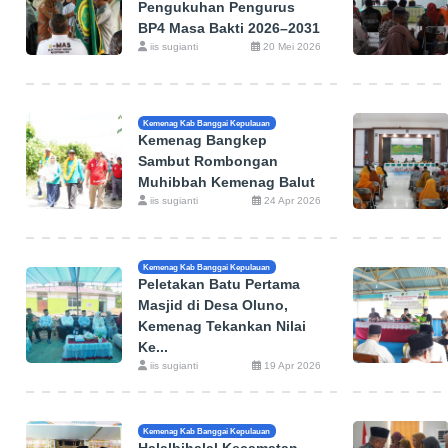
Pengukuhan Pengurus
BP4 Masa Bakti 2026–2031
iis sugianti
20 Mei 2026
Kemenag Kab Banggai Kepulauan
Kemenag Bangkep
Sambut Rombongan
Muhibbah Kemenag Balut
iis sugianti
24 Apr 2026
Kemenag Kab Banggai Kepulauan
Peletakan Batu Pertama
Masjid di Desa Oluno,
Kemenag Tekankan Nilai
Ke...
iis sugianti
19 Apr 2026
Kemenag Kab Banggai Kepulauan