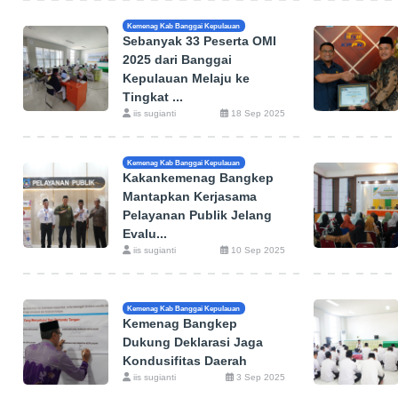
Kemenag Kab Banggai Kepulauan
Sebanyak 33 Peserta OMI
2025 dari Banggai
Kepulauan Melaju ke
Tingkat ...
iis sugianti
18 Sep 2025
Kemenag Kab Banggai Kepulauan
Kakankemenag Bangkep
Mantapkan Kerjasama
Pelayanan Publik Jelang
Evalu...
iis sugianti
10 Sep 2025
Kemenag Kab Banggai Kepulauan
Kemenag Bangkep
Dukung Deklarasi Jaga
Kondusifitas Daerah
iis sugianti
3 Sep 2025