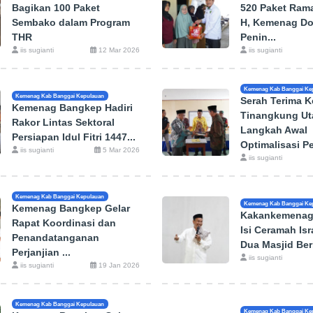
Bagikan 100 Paket
520 Paket Ram
Sembako dalam Program
H, Kemenag D
THR
Penin...
iis sugianti
12 Mar 2026
iis sugianti
Kemenag Kab Banggai Ke
Kemenag Kab Banggai Kepulauan
Serah Terima 
Kemenag Bangkep Hadiri
Tinangkung Ut
Rakor Lintas Sektoral
Langkah Awal
Persiapan Idul Fitri 1447...
Optimalisasi Pe
iis sugianti
5 Mar 2026
iis sugianti
Kemenag Kab Banggai Kepulauan
Kemenag Kab Banggai Ke
Kemenag Bangkep Gelar
Kakankemenag
Rapat Koordinasi dan
Isi Ceramah Isr
Penandatanganan
Dua Masjid Be
Perjanjian ...
iis sugianti
iis sugianti
19 Jan 2026
Kemenag Kab Banggai Kepulauan
Kemenag Kab Banggai Ke