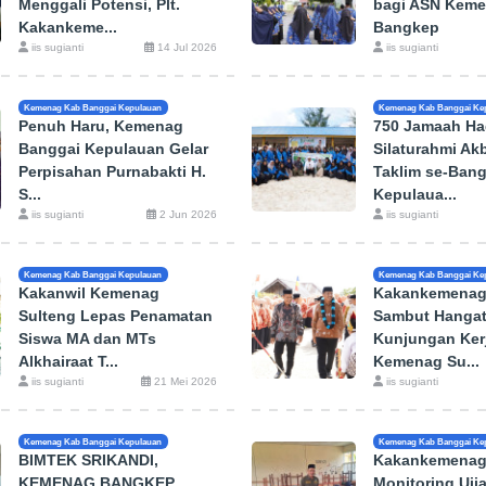
Menggali Potensi, Plt.
bagi ASN Kem
Kakankeme...
Bangkep
iis sugianti
14 Jul 2026
iis sugianti
Kemenag Kab Banggai Kepulauan
Kemenag Kab Banggai Ke
Penuh Haru, Kemenag
750 Jamaah Had
Banggai Kepulauan Gelar
Silaturahmi Akb
Perpisahan Purnabakti H.
Taklim se-Bang
S...
Kepulaua...
iis sugianti
2 Jun 2026
iis sugianti
Kemenag Kab Banggai Kepulauan
Kemenag Kab Banggai Ke
Kakanwil Kemenag
Kakankemenag
Sulteng Lepas Penamatan
Sambut Hanga
Siswa MA dan MTs
Kunjungan Ker
Alkhairaat T...
Kemenag Su...
iis sugianti
21 Mei 2026
iis sugianti
Kemenag Kab Banggai Kepulauan
Kemenag Kab Banggai Ke
BIMTEK SRIKANDI,
Kakankemenag
KEMENAG BANGKEP
Monitoring Uji