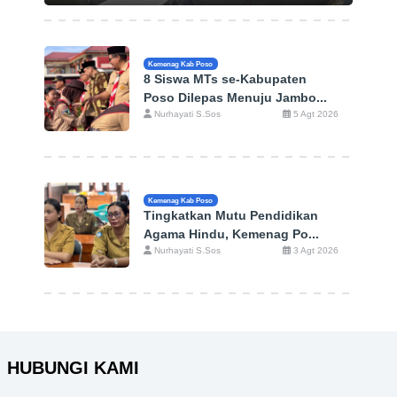
Kemenag Kab Poso
8 Siswa MTs se-Kabupaten
Poso Dilepas Menuju Jambo...
Nurhayati S.Sos
5 Agt 2026
Kemenag Kab Poso
Tingkatkan Mutu Pendidikan
Agama Hindu, Kemenag Po...
Nurhayati S.Sos
3 Agt 2026
HUBUNGI KAMI