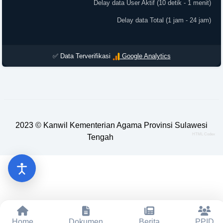
Delay data User Aktif (10 detik - 1 menit)
Delay data Total (1 jam - 24 jam)
✅ Data Terverifikasi
Google Analytics
2023 ©
Kanwil Kementerian Agama Provinsi Sulawesi
HTML Codex
Tengah
Home
Dokumen
Berita
PPID