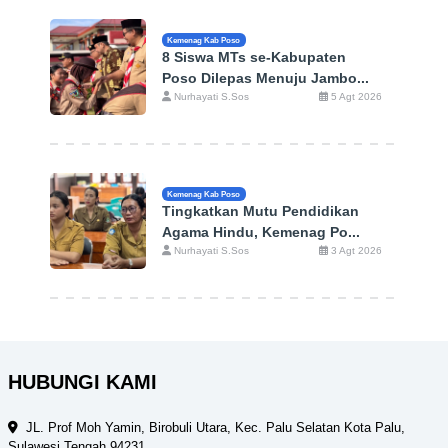
Kemenag Kab Poso
8 Siswa MTs se-Kabupaten
Poso Dilepas Menuju Jambo...
Nurhayati S.Sos
5 Agt 2026
Kemenag Kab Poso
Tingkatkan Mutu Pendidikan
Agama Hindu, Kemenag Po...
Nurhayati S.Sos
3 Agt 2026
HUBUNGI KAMI
JL. Prof Moh Yamin, Birobuli Utara, Kec. Palu Selatan Kota Palu,
Sulawesi Tengah 94231